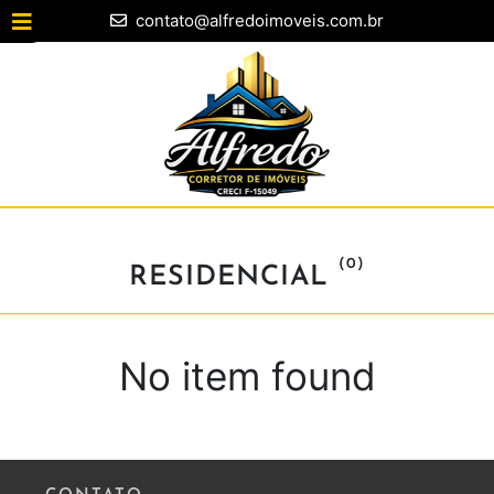
contato@alfredoimoveis.com.br
Open Menu
Apartamento
Casa
Sala
Comercial
(0)
RESIDENCIAL
Sobrado
Terreno
No item found
Casa